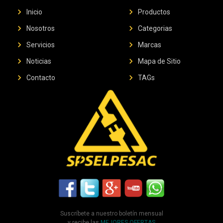
chevron_right
chevron_right
Inicio
Productos
chevron_right
chevron_right
Nosotros
Categorias
chevron_right
chevron_right
Servicios
Marcas
chevron_right
chevron_right
Noticias
Mapa de Sitio
chevron_right
chevron_right
Contacto
TAGs
Suscríbete a nuestro boletín mensual
y recibe las
MEJORES OFERTAS