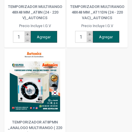
TEMPORIZADOR MULTIRANGO
TEMPORIZADOR MULTIRANGO
48X48 MM _AT8N (24 - 220
48X48 MM _AT11DN (24 - 220
V)_AUTONICS
VAC)_AUTONICS
Precio Incluye I.G.V
Precio Incluye I.G.V
add
add
Agregar
Agregar
remove
remove
TEMPORIZADOR AT8PMN
_ANALOGO MULTIRANGO ( 220