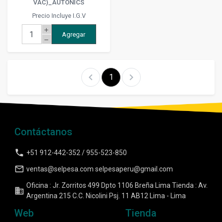
VAC)_AUTONICS
Precio Incluye I.G.V
add
Agregar
remove
chevron_left
chevron_right
1
Contáctanos
phone
+51 912-442-352 / 955-523-850
mail_outline
ventas@selpesa.com selpesaperu@gmail.com
Oficina : Jr. Zorritos 499 Dpto 1106 Breña Lima Tienda : Av.
business
Argentina 215 C.C. Nicolini Psj. 11 AB12 Lima - Lima
Web
Tienda