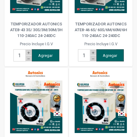
TEMPORIZADOR AUTONICS
TEMPORIZADOR AUTONICS
ATE8-43 3S/ 30S/3M/30M/3H
ATE8-46 6S/ 60S/6M/60M/6H
110-240AC 24-240DC
110-240AC 24-240DC
Precio Incluye I.G.V
Precio Incluye I.G.V
add
add
Agregar
Agregar
remove
remove