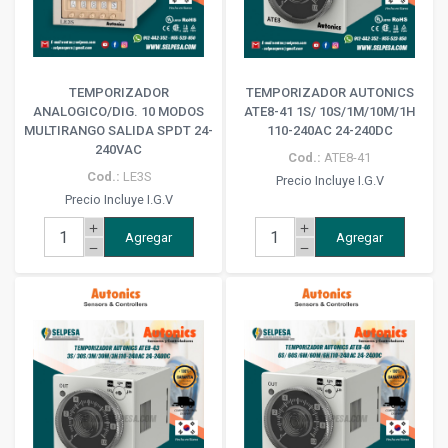
TEMPORIZADOR
TEMPORIZADOR AUTONICS
ANALOGICO/DIG. 10 MODOS
ATE8-41 1S/ 10S/1M/10M/1H
MULTIRANGO SALIDA SPDT 24-
110-240AC 24-240DC
240VAC
Cod.:
ATE8-41
Cod.:
LE3S
Precio Incluye I.G.V
Precio Incluye I.G.V
add
add
Agregar
Agregar
remove
remove