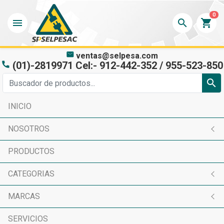
0
menu
search
shopping_cart
mail
ventas@selpesa.com
(01)-2819971 Cel:- 912-442-352 / 955-523-850
phone
search
INICIO
NOSOTROS
PRODUCTOS
CATEGORIAS
MARCAS
SERVICIOS