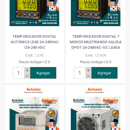
TEMPORIZADOR DIGITAL
TEMPORIZADOR DIGITAL 7
AUTONICS LE4S 24-240VAC
MODOS MULTIRANGO SALIDA
/24-240 VDC
DPDT 24-240VAC-DC LE4SA
Cod.:
LE4S
Cod.:
LE4SA
Precio Incluye I.G.V
Precio Incluye I.G.V
add
add
Agregar
Agregar
remove
remove