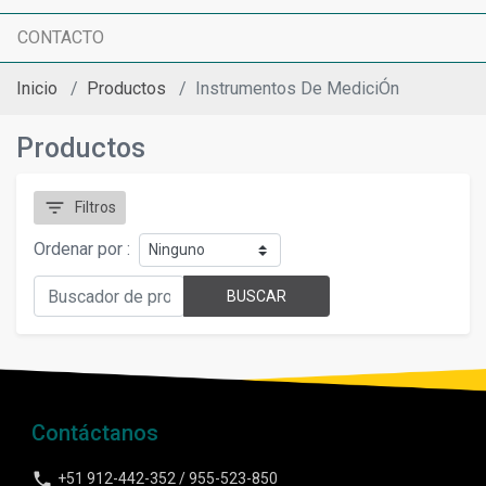
CONTACTO
Inicio
Productos
Instrumentos De MediciÓn
Productos
filter_list
Filtros
Ordenar por :
BUSCAR
Contáctanos
phone
+51 912-442-352 / 955-523-850