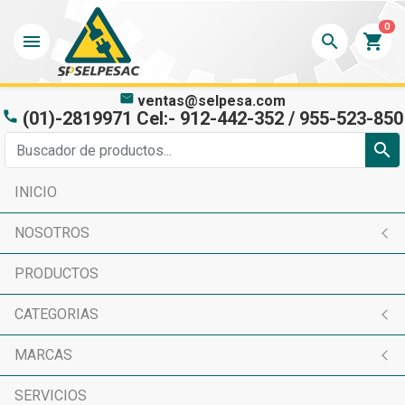
0
menu
search
shopping_cart
mail
ventas@selpesa.com
(01)-2819971 Cel:- 912-442-352 / 955-523-850
phone
search
INICIO
NOSOTROS
PRODUCTOS
CATEGORIAS
MARCAS
SERVICIOS