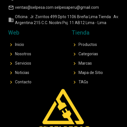
mail_outline
ventas@selpesa.com selpesaperu@gmail.com
Oficina : Jr. Zorritos 499 Dpto 1106 Breña Lima Tienda : Av.
business
Argentina 215 C.C. Nicolini Psj. 11 AB12 Lima - Lima
Web
Tienda
chevron_right
chevron_right
Inicio
Productos
chevron_right
chevron_right
Nosotros
Categorias
chevron_right
chevron_right
Servicios
Marcas
chevron_right
chevron_right
Noticias
Mapa de Sitio
chevron_right
chevron_right
Contacto
TAGs