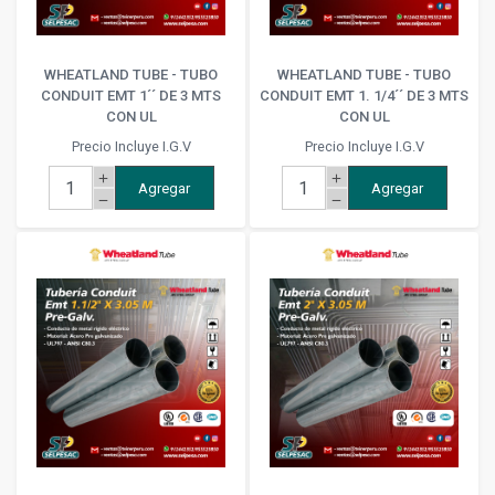
WHEATLAND TUBE - TUBO
WHEATLAND TUBE - TUBO
CONDUIT EMT 1´´ DE 3 MTS
CONDUIT EMT 1. 1/4´´ DE 3 MTS
CON UL
CON UL
Precio Incluye I.G.V
Precio Incluye I.G.V
add
add
Agregar
Agregar
remove
remove