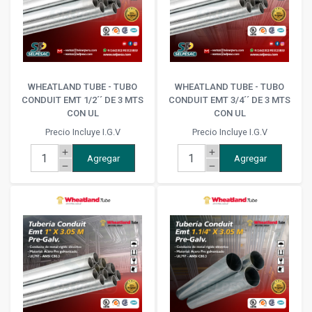
WHEATLAND TUBE - TUBO
WHEATLAND TUBE - TUBO
CONDUIT EMT 1/2´´ DE 3 MTS
CONDUIT EMT 3/4´´ DE 3 MTS
CON UL
CON UL
Precio Incluye I.G.V
Precio Incluye I.G.V
add
add
Agregar
Agregar
remove
remove