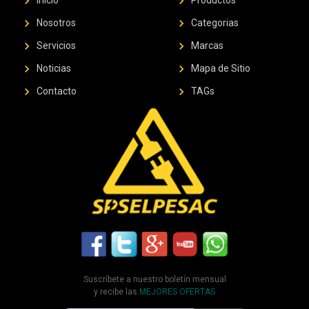
chevron_right
chevron_right
Inicio
Productos
chevron_right
chevron_right
Nosotros
Categorias
chevron_right
chevron_right
Servicios
Marcas
chevron_right
chevron_right
Noticias
Mapa de Sitio
chevron_right
chevron_right
Contacto
TAGs
Suscríbete a nuestro boletín mensual
y recibe las
MEJORES OFERTAS