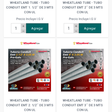
WHEATLAND TUBE - TUBO
WHEATLAND TUBE - TUBO
CONDUIT EMT 1. 1/2´´ DE 3 MTS
CONDUIT EMT 2´´ DE 3 MTS
CON UL
CON UL
Precio Incluye I.G.V
Precio Incluye I.G.V
add
add
Agregar
Agregar
remove
remove
WHEATLAND TUBE - TUBO
WHEATLAND TUBE - TUBO
CONDUIT EMT 2. 1/2´´ DE 3 MTS
CONDUIT EMT 3´´ DE 3 MTS
CON UL
CON UL