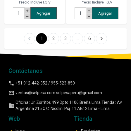
Precio Incluye I.G.V
Precio Incluye I.G.V
add
add
Agregar
Agregar
remove
remove
chevron_left
chevron_right
1
2
3
...
6
Contáctanos
phone
+51 912-442-352 / 955-523-850
mail_outline
ventas@selpesa.com selpesaperu@gmail.com
Oficina : Jr. Zorritos 499 Dpto 1106 Breña Lima Tienda : Av.
business
Argentina 215 C.C. Nicolini Psj. 11 AB12 Lima - Lima
Web
Tienda