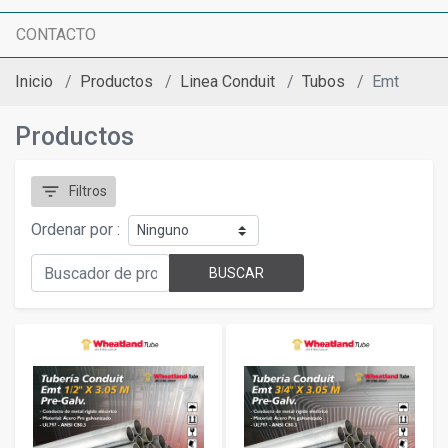
CONTACTO
Inicio
Productos
Linea Conduit
Tubos
Emt
Productos
filter_list
Filtros
Ordenar por :
BUSCAR