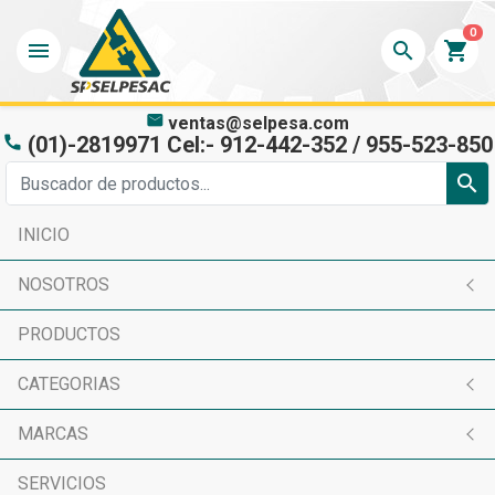
0
menu
search
shopping_cart
mail
ventas@selpesa.com
(01)-2819971 Cel:- 912-442-352 / 955-523-850
phone
search
INICIO
NOSOTROS
PRODUCTOS
CATEGORIAS
MARCAS
SERVICIOS