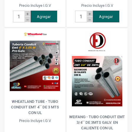
Precio Incluye I.G.V
Precio Incluye I.G.V
add
add
Agregar
Agregar
remove
remove
WHEATLAND TUBE - TUBO
CONDUIT EMT 4´´ DE 3 MTS
CON UL
WEIFANG - TUBO CONDUIT EMT
Precio Incluye I.G.V
3/4´´ DE 3MTS GALV. EN
CALIENTE CON UL