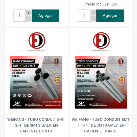
Precio Incluye I.G.V
add
add
Agregar
Agregar
remove
remove
WEIFANG - TUBO CONDUIT EMT
WEIFANG - TUBO CONDUIT EMT
3/4´´ DE 3MTS GALV. EN
1. 1/4´´ DE 3MTS GALV. EN
CALIENTE CON UL
CALIENTE CON UL