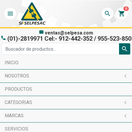
0
menu
search
shopping_cart
mail
ventas@selpesa.com
(01)-2819971 Cel:- 912-442-352 / 955-523-850
phone
search
INICIO
NOSOTROS
PRODUCTOS
CATEGORIAS
MARCAS
SERVICIOS