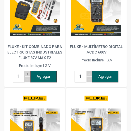
FLUKE - KIT COMBINADO PARA
FLUKE - MULTÍMETRO DIGITAL
ELECTRICISTAS INDUSTRIALES
ACDC 600V
FLUKE 87V MAX E2
Precio Incluye I.G.V
Precio Incluye I.G.V
add
add
Agregar
Agregar
remove
remove