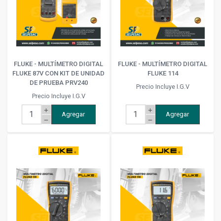
FLUKE - MULTÍMETRO DIGITAL
FLUKE - MULTÍMETRO DIGITAL
FLUKE 87V CON KIT DE UNIDAD
FLUKE 114
DE PRUEBA PRV240
Precio Incluye I.G.V
Precio Incluye I.G.V
add
add
Agregar
Agregar
remove
remove