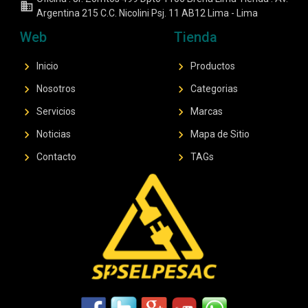
business
Argentina 215 C.C. Nicolini Psj. 11 AB12 Lima - Lima
Web
Tienda
chevron_right
chevron_right
Inicio
Productos
chevron_right
chevron_right
Nosotros
Categorias
chevron_right
chevron_right
Servicios
Marcas
chevron_right
chevron_right
Noticias
Mapa de Sitio
chevron_right
chevron_right
Contacto
TAGs