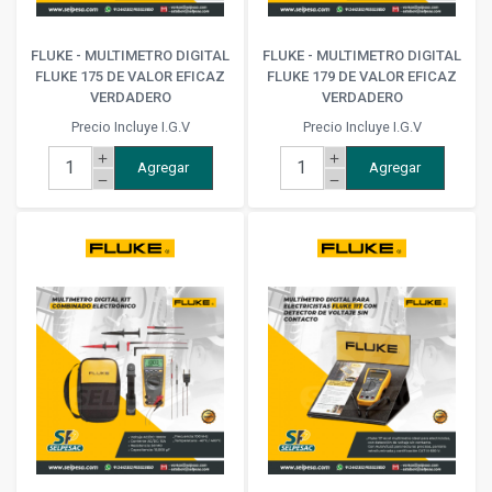
FLUKE - MULTIMETRO DIGITAL
FLUKE - MULTIMETRO DIGITAL
FLUKE 175 DE VALOR EFICAZ
FLUKE 179 DE VALOR EFICAZ
VERDADERO
VERDADERO
Precio Incluye I.G.V
Precio Incluye I.G.V
add
add
Agregar
Agregar
remove
remove