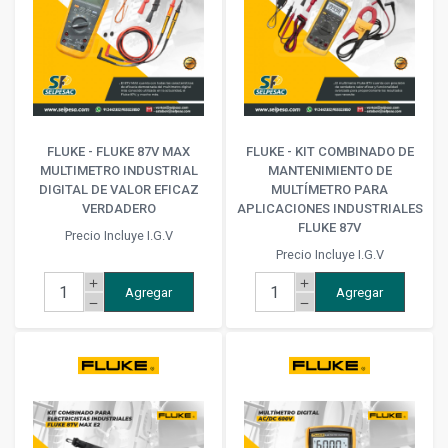
FLUKE - FLUKE 87V MAX
FLUKE - KIT COMBINADO DE
MULTIMETRO INDUSTRIAL
MANTENIMIENTO DE
DIGITAL DE VALOR EFICAZ
MULTÍMETRO PARA
VERDADERO
APLICACIONES INDUSTRIALES
FLUKE 87V
Precio Incluye I.G.V
Precio Incluye I.G.V
add
add
Agregar
Agregar
remove
remove