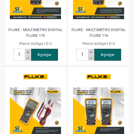
FLUKE - MULTIMETRO DIGITAL
FLUKE - MULTIMETRO DIGITAL
FLUKE 115
FLUKE 116
Precio Incluye I.G.V
Precio Incluye I.G.V
add
add
Agregar
Agregar
remove
remove