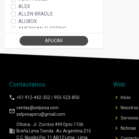
ALEX
ALLEN BRADLE
ALUBOX
AMERICAN ELECTRIC
AMERICAN STANDART
APLICAR
AMP
AMPROBE
ASCABLE-RECAEL
AUTONICS
BAND-IT
BASOR
Contáctanos
Web
BEISIT
BELDEN
phone
chevron_right
+51 912-442-352 / 955-523-850
Inicio
BM ELECTRIC
chevron_right
ventas@selpesa.com
Nosotros
BRANDE
mail_outline
selpesaperu@gmail.com
chevron_right
BROOK LIGHTING
Servicios
Oficina : Jr. Zorritos 499 Dpto 1106
BTICINO
chevron_right
Noticias
business
Breña Lima Tienda : Av. Argentina 215
BURNDY
C.C. Nicolini Psj. 11 AB12 Lima - Lima
chevron_right
Contacto