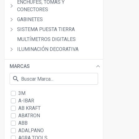
ENCHUFES, TOMAS Y
CONECTORES
GABINETES
SISTEMA PUESTA TIERRA
MULTÍMETROS DIGITALES
ILUMINACIÓN DECORATIVA
MARCAS
search
3M
A-IBAR
AB KRAFT
ABATRON
ABB
ADALPANO
AGRA TOOLS