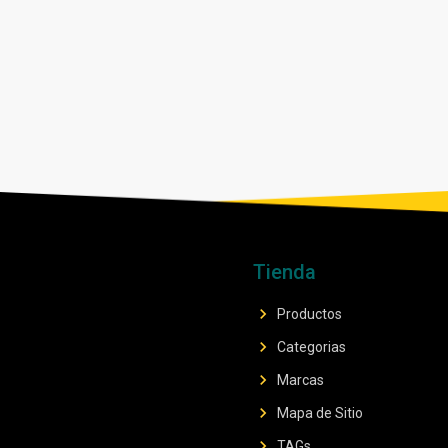
Tienda
chevron_right
Productos
chevron_right
Categorias
chevron_right
Marcas
chevron_right
Mapa de Sitio
chevron_right
TAGs