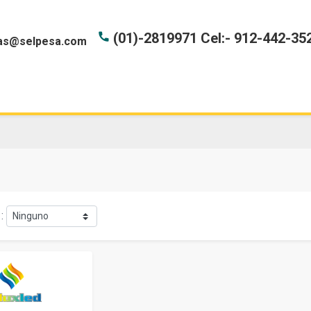
(01)-2819971 Cel:- 912-442-35
phone
as@selpesa.com
PRODUCTOS
CATEGORIAS
MARCAS
: