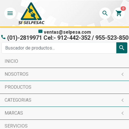
0
menu
search
shopping_cart
mail
ventas@selpesa.com
(01)-2819971 Cel:- 912-442-352 / 955-523-850
phone
search
INICIO
NOSOTROS
PRODUCTOS
CATEGORIAS
MARCAS
SERVICIOS