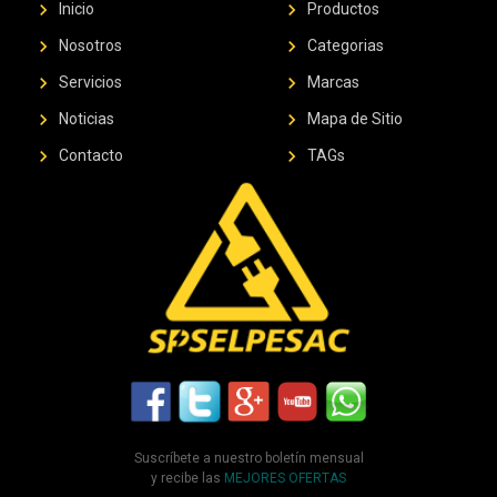
chevron_right
chevron_right
Inicio
Productos
chevron_right
chevron_right
Nosotros
Categorias
chevron_right
chevron_right
Servicios
Marcas
chevron_right
chevron_right
Noticias
Mapa de Sitio
chevron_right
chevron_right
Contacto
TAGs
Suscríbete a nuestro boletín mensual
y recibe las
MEJORES OFERTAS