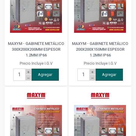
MAXYM - GABINETE METÁLICO
MAXYM - GABINETE METÁLICO
300X200X200MM ESPESOR
200X200X150MM ESPESOR
1.2MM IP66
1.2MM IP66
Precio Incluye I.G.V
Precio Incluye I.G.V
add
add
Agregar
Agregar
remove
remove