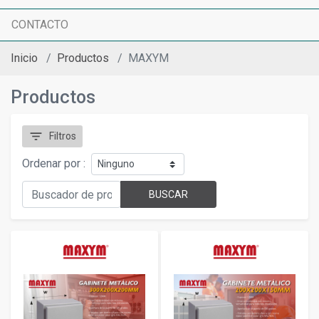
CONTACTO
Inicio
Productos
MAXYM
Productos
filter_list
Filtros
Ordenar por :
BUSCAR