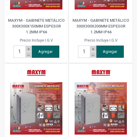
MAXYM - GABINETE METÁLICO
MAXYM - GABINETE METÁLICO
300X300X150MM ESPESOR
300X300X200MM ESPESOR
1.2MM IP66
1.2MM IP66
Precio Incluye I.G.V
Precio Incluye I.G.V
add
add
Agregar
Agregar
remove
remove