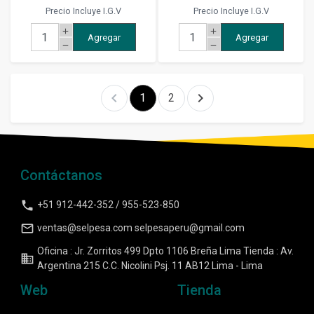
Precio Incluye I.G.V
Precio Incluye I.G.V
add
add
Agregar
Agregar
remove
remove
chevron_left
chevron_right
1
2
Contáctanos
phone
+51 912-442-352 / 955-523-850
mail_outline
ventas@selpesa.com selpesaperu@gmail.com
Oficina : Jr. Zorritos 499 Dpto 1106 Breña Lima Tienda : Av.
business
Argentina 215 C.C. Nicolini Psj. 11 AB12 Lima - Lima
Web
Tienda