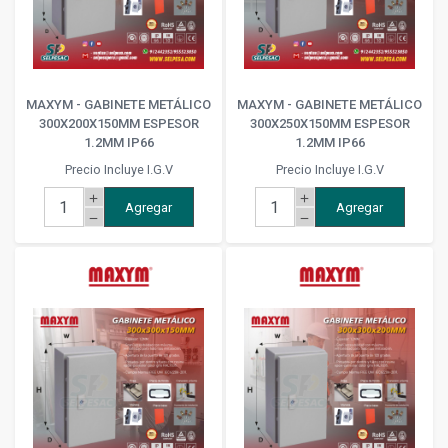
MAXYM - GABINETE METÁLICO
MAXYM - GABINETE METÁLICO
300X200X150MM ESPESOR
300X250X150MM ESPESOR
1.2MM IP66
1.2MM IP66
Precio Incluye I.G.V
Precio Incluye I.G.V
add
add
Agregar
Agregar
remove
remove