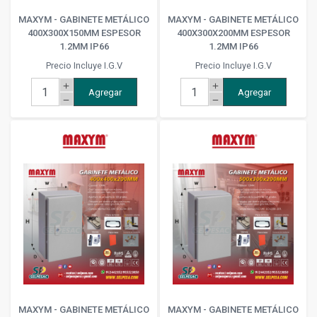
MAXYM - GABINETE METÁLICO
MAXYM - GABINETE METÁLICO
400X300X150MM ESPESOR
400X300X200MM ESPESOR
1.2MM IP66
1.2MM IP66
Precio Incluye I.G.V
Precio Incluye I.G.V
add
add
Agregar
Agregar
remove
remove
MAXYM - GABINETE METÁLICO
MAXYM - GABINETE METÁLICO