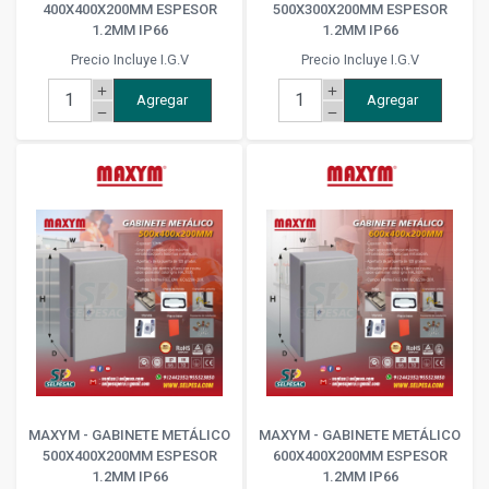
400X400X200MM ESPESOR
500X300X200MM ESPESOR
1.2MM IP66
1.2MM IP66
Precio Incluye I.G.V
Precio Incluye I.G.V
add
add
Agregar
Agregar
remove
remove
MAXYM - GABINETE METÁLICO
MAXYM - GABINETE METÁLICO
500X400X200MM ESPESOR
600X400X200MM ESPESOR
1.2MM IP66
1.2MM IP66