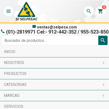
0
menu
search
shopping_cart
mail
ventas@selpesa.com
(01)-2819971 Cel:- 912-442-352 / 955-523-850
phone
search
INICIO
NOSOTROS
PRODUCTOS
CATEGORIAS
MARCAS
SERVICIOS