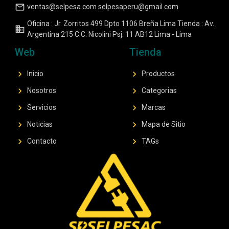
mail_outline
ventas@selpesa.com selpesaperu@gmail.com
Oficina : Jr. Zorritos 499 Dpto 1106 Breña Lima Tienda : Av.
business
Argentina 215 C.C. Nicolini Psj. 11 AB12 Lima - Lima
Web
Tienda
chevron_right
chevron_right
Inicio
Productos
chevron_right
chevron_right
Nosotros
Categorias
chevron_right
chevron_right
Servicios
Marcas
chevron_right
chevron_right
Noticias
Mapa de Sitio
chevron_right
chevron_right
Contacto
TAGs