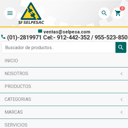
0
menu
search
shopping_cart
mail
ventas@selpesa.com
(01)-2819971 Cel:- 912-442-352 / 955-523-850
phone
search
INICIO
NOSOTROS
PRODUCTOS
CATEGORIAS
MARCAS
SERVICIOS