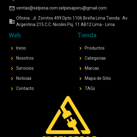
mail_outline
ventas@selpesa.com selpesaperu@gmail.com
Oficina : Jr. Zorritos 499 Dpto 1106 Breña Lima Tienda : Av.
business
Argentina 215 C.C. Nicolini Psj. 11 AB12 Lima - Lima
Web
Tienda
chevron_right
chevron_right
Inicio
Productos
chevron_right
chevron_right
Nosotros
Categorias
chevron_right
chevron_right
Servicios
Marcas
chevron_right
chevron_right
Noticias
Mapa de Sitio
chevron_right
chevron_right
Contacto
TAGs